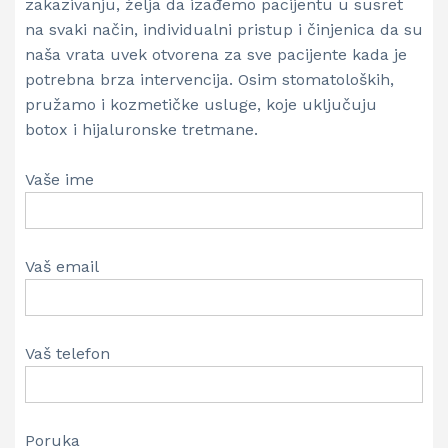
zakazivanju, želja da izađemo pacijentu u susret
na svaki način, individualni pristup i činjenica da su
naša vrata uvek otvorena za sve pacijente kada je
potrebna brza intervencija. Osim stomatoloških,
pružamo i kozmetičke usluge, koje uključuju
botox i hijaluronske tretmane.
Vaše ime
Vaš email
Vaš telefon
Poruka