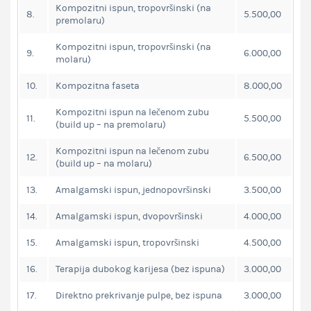
Kompozitni ispun, tropovršinski (na
8.
5.500,00
premolaru)
Kompozitni ispun, tropovršinski (na
9.
6.000,00
molaru)
10.
Kompozitna faseta
8.000,00
Kompozitni ispun na lečenom zubu
11.
5.500,00
(build up – na premolaru)
Kompozitni ispun na lečenom zubu
12.
6.500,00
(build up – na molaru)
13.
Amalgamski ispun, jednopovršinski
3.500,00
14.
Amalgamski ispun, dvopovršinski
4.000,00
15.
Amalgamski ispun, tropovršinski
4.500,00
16.
Terapija dubokog karijesa (bez ispuna)
3.000,00
17.
Direktno prekrivanje pulpe, bez ispuna
3.000,00