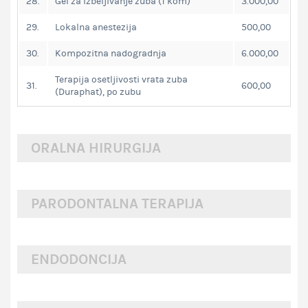
28.
Gel za izbeljivanje zuba (1 kom)
3.000,00
29.
Lokalna anestezija
500,00
30.
Kompozitna nadogradnja
6.000,00
Terapija osetljivosti vrata zuba
31.
600,00
(Duraphat), po zubu
ORALNA HIRURGIJA
PARODONTALNA TERAPIJA
1.
Lokalna anestezija
500,00
2.
Vađenje parodontopatičnog zuba
3.000,00
3.
ENDODONCIJA
Vađenje zuba
4.500,00
1.
Čišćenje zubnog kamenca , po vilici
2.500,00
4.
Vađenje zuba sa separacijom
5.500,00
2.
Čišćenje zubnog kamenca, obe vilice
4.000,00